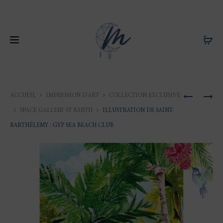
Produ
ILLUSTRA
ILLUSTRA
ACCUEIL
IMPRESSION D'ART
COLLECTION EXCLUSIVE
NORMAN
DE
naviga
SPACE GALLERY ST BARTH
ILLUSTRATION DE SAINT-
:
SAINT-
BARTHÉLEMY : GYP SEA BEACH CLUB
LES
BARTHÉL
PLANCHE
:
DE
LE
DEAUVILL
BARTHÉL
HOTEL
&
SPA