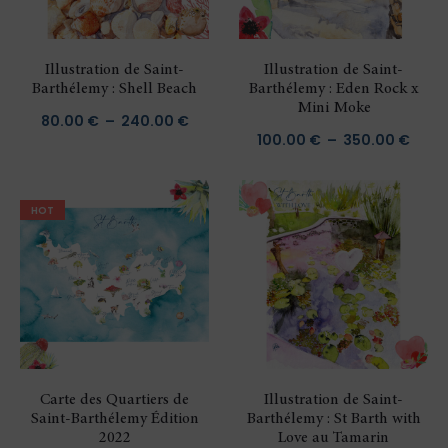
Illustration de Saint-
Illustration de Saint-
Barthélemy : Shell Beach
Barthélemy : Eden Rock x
Mini Moke
Plage
80.00
€
–
240.00
€
Plag
100.00
€
–
350.00
€
de
de
prix :
prix :
80.00 €
HOT
100.
à
à
240.00 €
350.
Carte des Quartiers de
Illustration de Saint-
Saint-Barthélemy Édition
Barthélemy : St Barth with
2022
Love au Tamarin