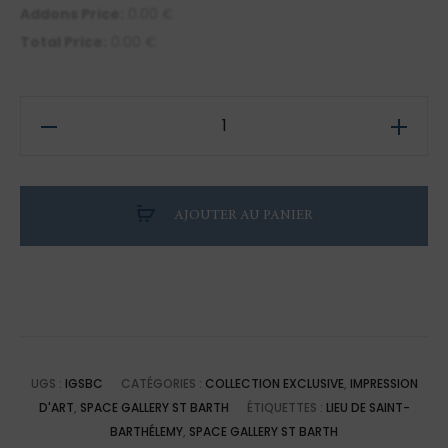
Addons Price:
0.00
€
Total Price:
0.00
€
quantité
de
Illustration
de
AJOUTER AU PANIER
Saint-
Barthélemy
:
Gyp
Sea
Beach
UGS :
IGSBC
CATÉGORIES :
COLLECTION EXCLUSIVE
,
IMPRESSION
Club
D'ART
,
SPACE GALLERY ST BARTH
ÉTIQUETTES :
LIEU DE SAINT-
BARTHÉLEMY
,
SPACE GALLERY ST BARTH