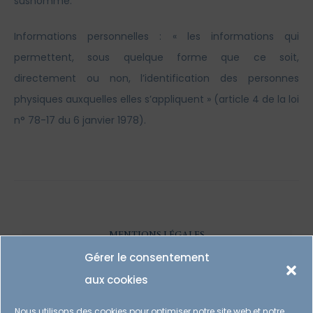
susnommé.
Informations personnelles : « les informations qui
permettent, sous quelque forme que ce soit,
directement ou non, l’identification des personnes
physiques auxquelles elles s’appliquent » (article 4 de la loi
n° 78-17 du 6 janvier 1978).
MENTIONS LÉGALES
Gérer le consentement
POLITIQUE DE COOKIES
aux cookies
POLITIQUE DE CONFIDENTIALITÉ
Nous utilisons des cookies pour optimiser notre site web et notre