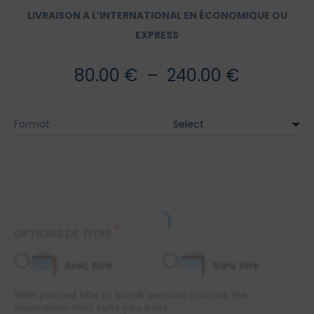
LIVRAISON A L’INTERNATIONAL EN ÉCONOMIQUE OU
EXPRESS
Plage
80.00
€
–
240.00
€
de
Format
prix :
80.00 €
à
*
OPTIONS DE TITRE
240.00 €
Avec titre
Sans titre
With printed title or blank version: choose the
illustration that suits you best.