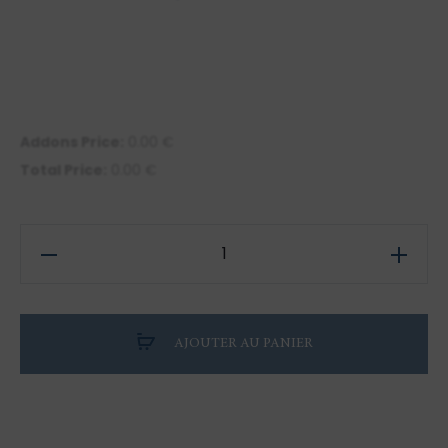
Addons Price:
0.00
€
Total Price:
0.00
€
quantité
de
Illustration
de
AJOUTER AU PANIER
Tortue
Marine