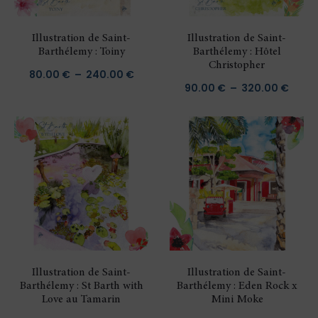
Illustration de Saint-
Illustration de Saint-
Barthélemy : Toiny
Barthélemy : Hôtel
Christopher
Plage
80.00
€
–
240.00
€
Plage
90.00
€
–
320.00
€
de
de
prix :
prix :
80.00 €
90.00
à
à
240.00 €
320.0
Illustration de Saint-
Illustration de Saint-
Barthélemy : St Barth with
Barthélemy : Eden Rock x
Love au Tamarin
Mini Moke