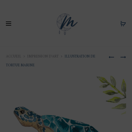
Produ
ILLUSTRA
TORTUE
ACCUEIL
IMPRESSION D'ART
ILLUSTRATION DE
DE
MARINE
naviga
TORTUE MARINE
SAINT-
–
BARTHÉL
ILLUSTRA
:
ANIMALIÈ
COURSE
–
DE
PRODUIT
VOILIERS
DÉRIVÉS