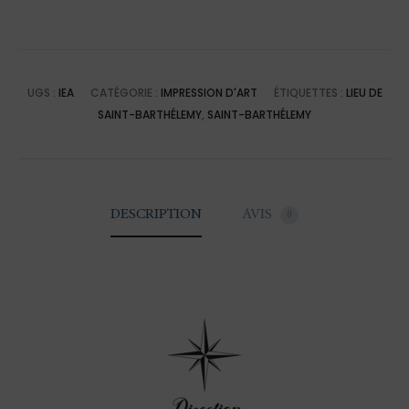
:
Église
Anglicane
UGS :
IEA
CATÉGORIE :
IMPRESSION D'ART
ÉTIQUETTES :
LIEU DE
SAINT-BARTHÉLEMY
,
SAINT-BARTHÉLEMY
DESCRIPTION
AVIS
0