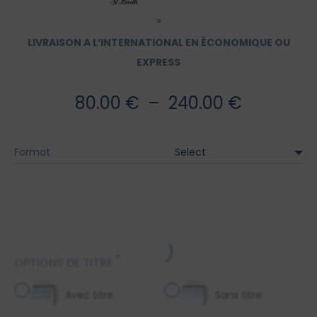
°
LIVRAISON A L’INTERNATIONAL EN ÉCONOMIQUE OU
EXPRESS
Plage
80.00
€
–
240.00
€
de
Format
prix :
80.00 €
à
*
OPTIONS DE TITRE
240.00 €
Avec titre
Sans titre