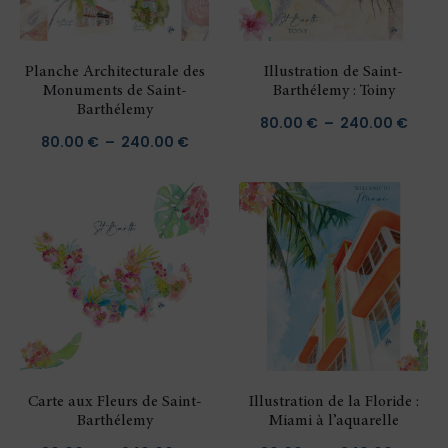
Planche Architecturale des
Illustration de Saint-
Monuments de Saint-
Barthélemy : Toiny
Barthélemy
Plag
80.00
€
–
240.00
€
Plage
80.00
€
–
240.00
€
de
de
prix :
prix :
80.00
80.00 €
à
à
240.
240.00 €
Carte aux Fleurs de Saint-
Illustration de la Floride :
Barthélemy
Miami à l’aquarelle