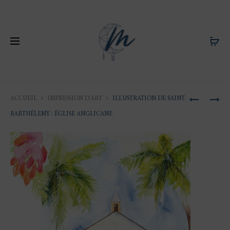
Produ
TORTUE
LIEU
ACCUEIL
IMPRESSION D'ART
ILLUSTRATION DE SAINT-
MARINE
DE
naviga
BARTHÉLEMY : ÉGLISE ANGLICANE
–
SAINT-
ILLUSTRA
BARTHÉL
ANIMALIÈ
:
–
ÉGLISE
PRODUIT
ANGLICA
DÉRIVÉS
–
PRODUIT
DÉRIVÉS