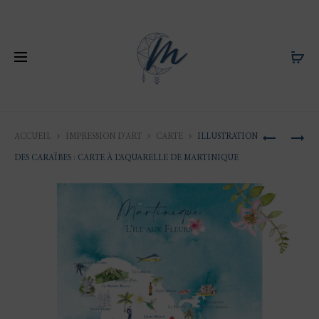
Produ
ILLUSTRA
ILLUSTRA
ACCUEIL
IMPRESSION D'ART
CARTE
ILLUSTRATION
DE
DE
naviga
DES CARAÏBES : CARTE À L’AQUARELLE DE MARTINIQUE
MARTINI
SAINT-
:
BARTHÉL
LES
:
ANSES
PORT
D’ARLET
DE
GUSTAVI