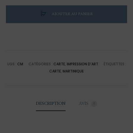
Illustration
des
AJOUTER AU PANIER
Caraïbes
:
Carte
à
l’aquarelle
de
UGS :
CM
CATÉGORIES :
CARTE
,
IMPRESSION D'ART
ÉTIQUETTES :
Martinique
CARTE
,
MARTINIQUE
DESCRIPTION
AVIS
0