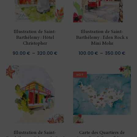
Illustration de Saint-
Illustration de Saint-
Barthélemy : Hôtel
Barthélemy : Eden Rock x
Christopher
Mini Moke
Plage
Plag
90.00
€
–
320.00
€
100.00
€
–
350.00
€
de
de
prix :
prix :
HOT
90.00 €
100.
à
à
320.00 €
350.
Illustration de Saint-
Carte des Quartiers de