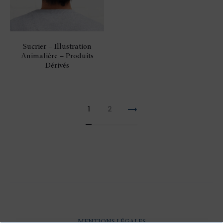
Sucrier – Illustration
Animalière – Produits
Dérivés
1
2
MENTIONS LÉGALES