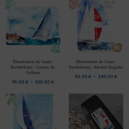
PAR
POPULARITÉ
Illustration de Saint-
Illustration de Saint-
Barthélemy : Course de
Barthélemy : Bucket Regatta
Voiliers
Plag
80.00
€
–
240.00
€
Plage
95.00
€
–
320.00
€
de
de
prix :
prix :
80.00
95.00 €
à
à
240.
320.00 €