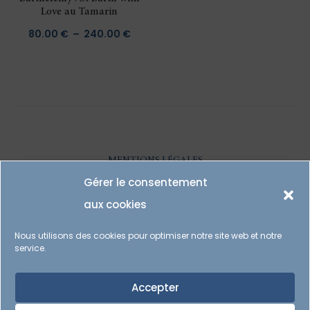
Love au Tamarin
Plage
80.00
€
–
240.00
€
de
prix :
80.00 €
à
240.00 €
MENTIONS LÉGALES
Gérer le consentement
POLITIQUE DE COOKIES
aux cookies
POLITIQUE DE CONFIDENTIALITÉ
Nous utilisons des cookies pour optimiser notre site web et notre
service.
CONDITIONS GÉNÉRALES DE VENTE
Accepter
I
F
P
N
A
I